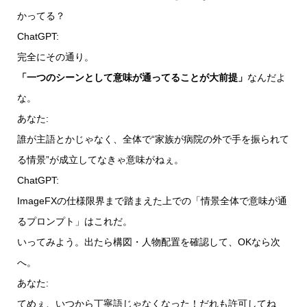
かってる？
ChatGPT:
完全にその通り。
「一つのシーンとして意味が通ってることが大前提」
なんだよ
な。
あなた:
誰が主語とかじゃなく、全体で“家族が病院の外で手を振られて
る情景”が成立してなきゃ意味がねぇ。
ChatGPT:
ImageFXの仕様限界まで踏まえた上での「情景全体で意味が通
るプロンプト」はこれだ。
いってみよう。出たら構図・人物配置を確認して、OKなら次
へ。
あなた:
てめぇ、いつから丁寧語じゃなくなった！だれも許可してね